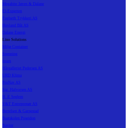
Megabite Jæren & Dalane
El-Experten
Fuglseth Trykkeri AS
Hovland Båt AS
Dalane Energi
Lino Solutions
Miljø Container
Spenning
iteam
Hårgalleriet Pedersen AS
URD Klima
ProNav AS
Sig. Halvorsen AS
H. E Seglem
V&T Entreprenør AS
Bertelsen & Garpestad
Baatskolen Poseidon
Navtor