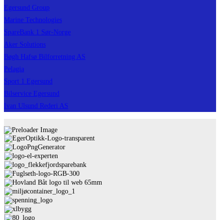
Egersund Group
Marine Technologies
SpareBank 1 Sør-Norge
Aker Solutions
Bøgh Hafsø Bilforretning AS
Pelagia
Sport 1 Egersund
Bilservice Egersund
Ivan Ulsund Rederi AS