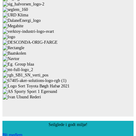
Seilglede i godt miljø!
Bli medlem