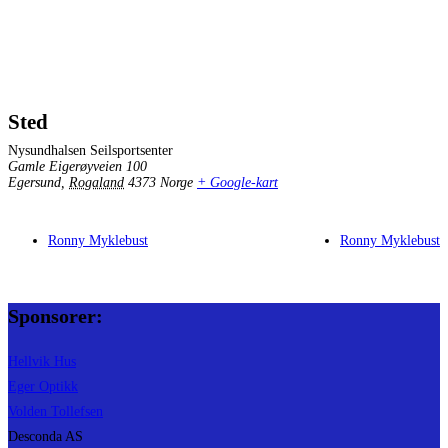
Sted
Nysundhalsen Seilsportsenter
Gamle Eigerøyveien 100
Egersund
,
Rogaland
4373
Norge
+ Google-kart
Ronny Myklebust
Ronny Myklebust
Sponsorer:
Hellvik Hus
Eger Optikk
Volden Tollefsen
Desconda AS