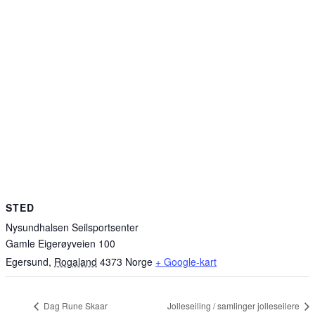
STED
Nysundhalsen Seilsportsenter
Gamle Eigerøyveien 100
Egersund
,
Rogaland
4373
Norge
+ Google-kart
Dag Rune Skaar
Jolleseiling / samlinger jolleseilere