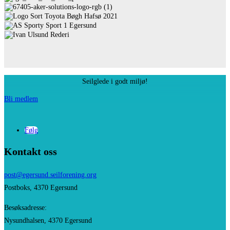
Seilglede i godt miljø!
Bli medlem
Følg
Kontakt oss
post@egersund.
seilforening.org
Postboks, 4370 Egersund
Besøksadresse:
Nysundhalsen, 4370 Egersund