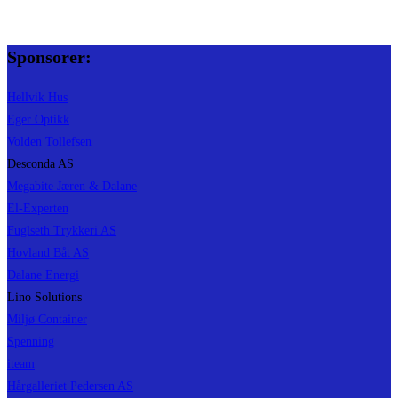
Sponsorer:
Hellvik Hus
Eger Optikk
Volden Tollefsen
Desconda AS
Megabite Jæren & Dalane
El-Experten
Fuglseth Trykkeri AS
Hovland Båt AS
Dalane Energi
Lino Solutions
Miljø Container
Spenning
iteam
Hårgalleriet Pedersen AS