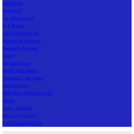
URD Klima
ProNav AS
Sig. Halvorsen AS
H. E Seglem
V&T Entreprenør AS
Bertelsen & Garpestad
Baatskolen Poseidon
Navtor
Egersund Group
Marine Technologies
SpareBank 1 Sør-Norge
Aker Solutions
Bøgh Hafsø Bilforretning AS
Pelagia
Sport 1 Egersund
Bilservice Egersund
Ivan Ulsund Rederi AS