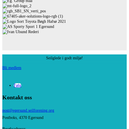
Seilglede i godt miljø!
Bli medlem
Følg
Kontakt oss
post@egersund.
seilforening.org
Postboks, 4370 Egersund
Besøksadresse: