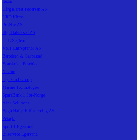
iteam
Hårgalleriet Pedersen AS
URD Klima
ProNav AS
Sig. Halvorsen AS
H. E Seglem
V&T Entreprenør AS
Bertelsen & Garpestad
Baatskolen Poseidon
Navtor
Egersund Group
Marine Technologies
SpareBank 1 Sør-Norge
Aker Solutions
Bøgh Hafsø Bilforretning AS
Pelagia
Sport 1 Egersund
Bilservice Egersund