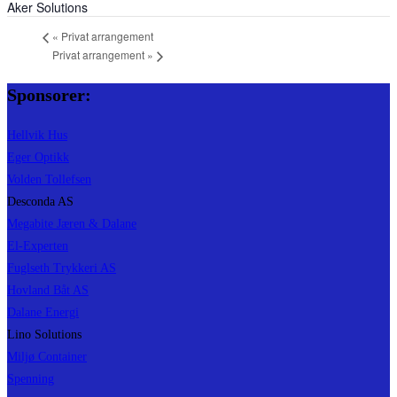
Aker Solutions
«
Privat arrangement
Privat arrangement
»
Sponsorer:
Hellvik Hus
Eger Optikk
Volden Tollefsen
Desconda AS
Megabite Jæren & Dalane
El-Experten
Fuglseth Trykkeri AS
Hovland Båt AS
Dalane Energi
Lino Solutions
Miljø Container
Spenning